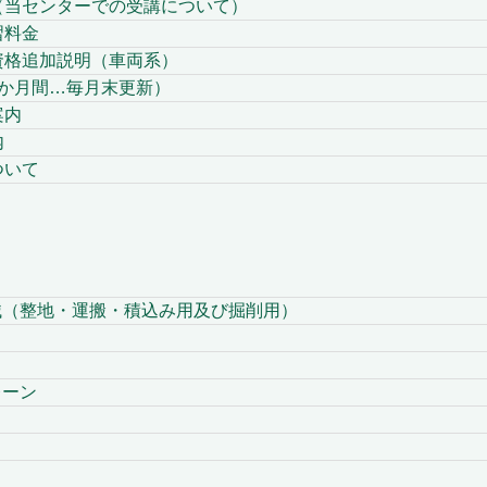
当センターでの受講について）
習料金
格追加説明（車両系）
か月間…毎月末更新）
案内
内
ついて
整地・運搬・積込み用及び掘削用）
ト
ーン