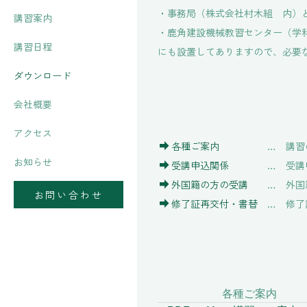
・事務局（株式会社村木組 内）
講習案内
・鹿角建設機械教習センター（学
講習日程
にも設置してありますので、必要
ダウンロード
会社概要
アクセス
各種ご案内
… 講習
お知らせ
受講申込関係
… 受講
外国籍の方の受講
… 外国
お問い合わせ
修了証再交付・書替
… 修了
各種ご案内