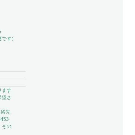
の
要です）
ります
希望さ
連絡先
453
。その