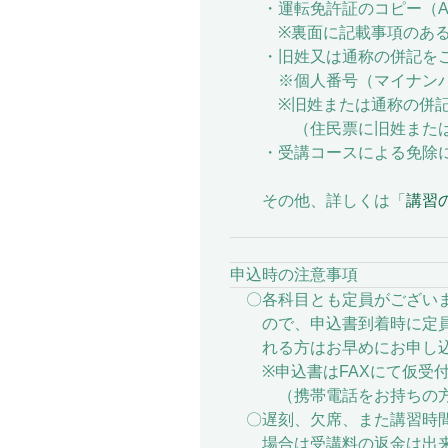
・運転免許証のコピー（A
※裏面に記載事項のある場
・旧姓又は通称の併記をご
※個人番号（マイナンバー
※旧姓または通称の併記を
（住民票に旧姓または通称
・受講コースによる免除に
その他、詳しくは「
講習
申込時の注意事項
〇各科目とも定員がございま
ので、申込書到着時に定員に
れる方はお早めにお申し込
※申込書はFAXにて仮受付
（携帯電話をお持ちの方は携帯電
〇遅刻、欠席、また講習時間
場合は受講料の返金は出来