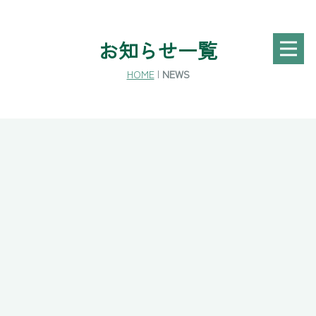
お知らせ一覧
HOME
|
NEWS
[!% if (image.url!="") { %]
[!% } %]
[%title%]