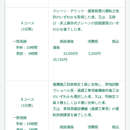
クレーン・デリック・揚貨装置の運転士免
許のいずれかを取得した者。又は、玉掛
Ａコース
け・床上操作式クレーンの技能講習のいず
（3日間）
れかを修了した者。
一部免除
税抜価格 消費税 税込
学科：10時間
価格
実技： 6時間
32,500円 3,250円
35,750円
建機施工技術検定１級に合格し、実地試験
でショベル系・基礎工事用建機操作施工法
のいずれかを選択した者。又は、同検定２
Ｂコース
級２種もしくは６種に合格した者。
（3日間）
又は、車両系建設機械（基礎工事用）の運
転技能講習を修了した者。
一部免除
学科：10時間
税抜価格 消費税 税込
実技： 7時間