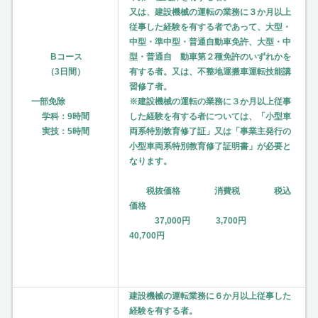
又は、建設機械の運転の業務に３か月以上
従事した経験を有する者であって、大型・
中型・準中型・普通自動車免許、大型・中
Bコース
型・普通自 動車第２種免許のいずれかを
（3日間）
有する者。又は、不整地運搬車運転技能講
習修了者。
一部免除
※建設機械の運転の業務に３か月以上従事
学科：9時間
した経験を有する者については、「小型車
実技：5時間
両系特別教育修了証」又は「事業主発行の
小型車両系特別教育修了証明書」が必要と
なります。
税抜価格 消費税 税込
価格
37,000円 3,700円
40,700円
建設機械の運転業務に６か月以上従事した
経験を有する者。