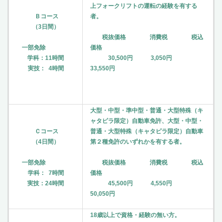
上フォークリフトの運転の経験を有する
Ｂコース
者。
（3日間）
税抜価格 消費税 税込
一部免除
価格
学科：11時間
30,500円 3,050円
実技： 4時間
33,550円
大型・中型・準中型・普通・大型特殊（キ
ャタピラ限定）自動車免許、大型・中型・
Ｃコース
普通・大型特殊（キャタピラ限定）自動車
（4日間）
第２種免許のいずれかを有する者。
一部免除
税抜価格 消費税 税込
学科： 7時間
価格
実技：24時間
45,500円 4,550円
50,050円
18歳以上で資格・経験の無い方。