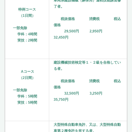
車両系建設機械（解体用）運転技能講習修
了者。
特例コース
（1日間）
税抜価格 消費税 税込
価格
一部免除
29,500円 2,950円
学科：4時間
32,450円
実技：2時間
建設機械技術検定等１・２級を合格してい
る者。
Aコース
（2日間）
税抜価格 消費税 税込
価格
一部免除
32,500円 3,250円
学科：5時間
35,750円
実技：5時間
大型特殊自動車免許、又は、大型特殊自動
車第２種免許を有する者。