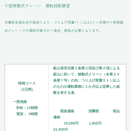
小型移動式クレーン 運転技能講習
労働安全衛生法の規定により、つり上げ荷重1トン以上5トン未満の小型移動
式クレーンでの運転作業を行う場合、資格が必要となります。
鉱山保安法第２条第２項及び第４項による
鉱山に於いて、移動式クリーン（令第２０
条第７号）の内、つり上げ荷重５トン以上
特例コース
のものの運転業務に１か月以上従事した経
（2日間）
験を有する者。
一部免除
学科：13時間
税抜価格 消費税 税込
実技： 0時間
価格
19,500円 1,950円
21,450円