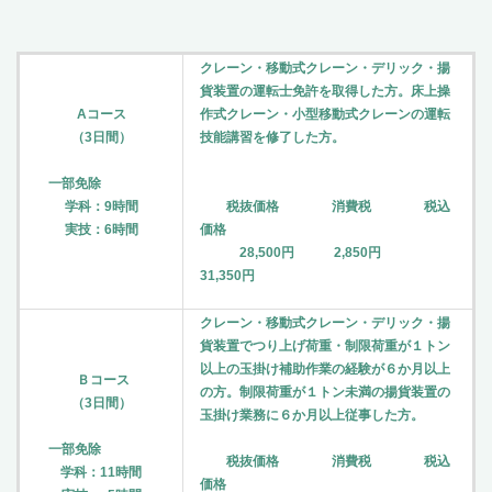
クレーン・移動式クレーン・デリック・揚
貨装置の運転士免許を取得した方。床上操
Aコース
作式クレーン・小型移動式クレーンの運転
（3日間）
技能講習を修了した方。
一部免除
学科：9時間
税抜価格 消費税 税込
実技：6時間
価格
28,500円 2,850円
31,350円
クレーン・移動式クレーン・デリック・揚
貨装置でつり上げ荷重・制限荷重が１トン
以上の玉掛け補助作業の経験が６か月以上
Ｂコース
の方。制限荷重が１トン未満の揚貨装置の
（3日間）
玉掛け業務に６か月以上従事した方。
一部免除
税抜価格 消費税 税込
学科：11時間
価格