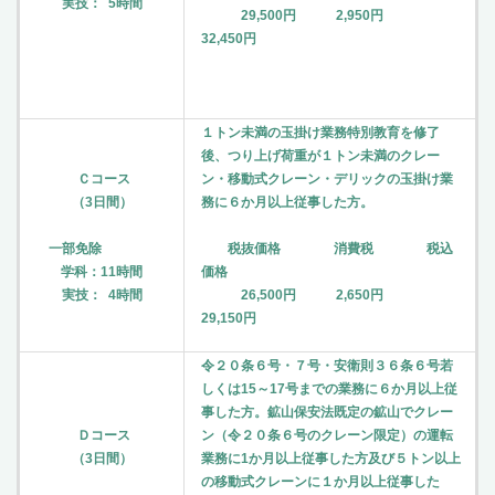
実技： 5時間
29,500円 2,950円
32,450円
１トン未満の玉掛け業務特別教育を修了
後、つり上げ荷重が１トン未満のクレー
Ｃコース
ン・移動式クレーン・デリックの玉掛け業
（3日間）
務に６か月以上従事した方。
一部免除
税抜価格 消費税 税込
学科：11時間
価格
実技： 4時間
26,500円 2,650円
29,150円
令２０条６号・７号・安衛則３６条６号若
しくは15～17号までの業務に６か月以上従
事した方。鉱山保安法既定の鉱山でクレー
Ｄコース
ン（令２０条６号のクレーン限定）の運転
（3日間）
業務に1か月以上従事した方及び５トン以上
の移動式クレーンに１か月以上従事した