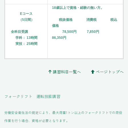
18歳以上で資格・経験の無い方。
Eコース
（5日間）
税抜価格 消費税 税込
価格
全科目受講
78,500円 7,850円
学科： 13時間
86,350円
実技： 25時間
講習科目一覧へ
ページトップへ
フォークリフト 運転技能講習
労働安全衛生法の規定により、最大荷重1トン以上のフォークリフトでの荷役
作業を行う場合、資格が必要となります。