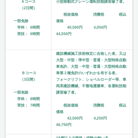
Ａコース
小型移動式クレーン運転技能講習修了者。
（2日間）
税抜価格 消費税 税込
一部免除
価格
学科： 6時間
40,500円 4,050円
実技： 6時間
44,550円
建設機械施工技術検定に合格した者。又は
大型・中型・準中型・普通・大型特殊自動
車免許、大型・中型・普通・大型特殊自動
Ｂコース
車第２種免許のいずれかを有する者。
（3日間）
フォークリフト、ショベルローダー等、車
両系建設機械、不整地運搬車、各運転技能
一部免除
講習修了者。
学科： 8時間
実技： 7時間
税抜価格 消費税 税込
価格
42,500円 4,250円
46,750円
18歳以上で資格・経験の無い方。